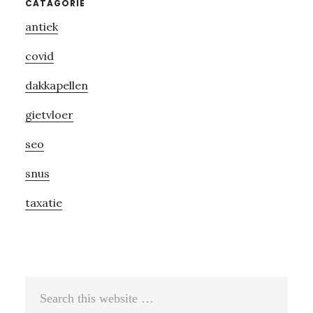
Primary
CATAGORIE
antiek
Sidebar
covid
dakkapellen
gietvloer
seo
snus
taxatie
Search
this