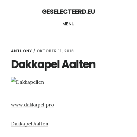
Skip
Skip
GESELECTEERD.EU
to
to
MENU
content
primary
sidebar
ANTHONY
/
OKTOBER 11, 2018
Dakkapel Aalten
www.dakkapel.pro
Dakkapel Aalten