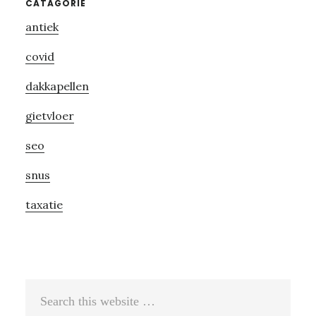
Primary
CATAGORIE
antiek
Sidebar
covid
dakkapellen
gietvloer
seo
snus
taxatie
Search
this