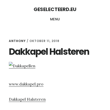
Skip
Skip
GESELECTEERD.EU
to
to
MENU
content
primary
sidebar
ANTHONY
/
OKTOBER 11, 2018
Dakkapel Halsteren
www.dakkapel.pro
Dakkapel Halsteren