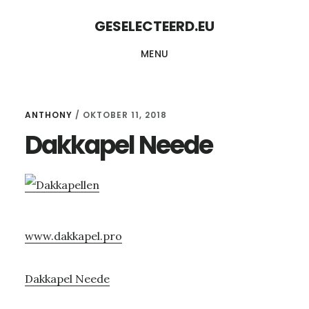
Skip
Skip
GESELECTEERD.EU
to
to
MENU
content
primary
sidebar
ANTHONY
/
OKTOBER 11, 2018
Dakkapel Neede
www.dakkapel.pro
Dakkapel Neede