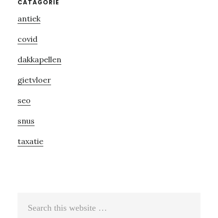
Primary
CATAGORIE
antiek
Sidebar
covid
dakkapellen
gietvloer
seo
snus
taxatie
Search
this