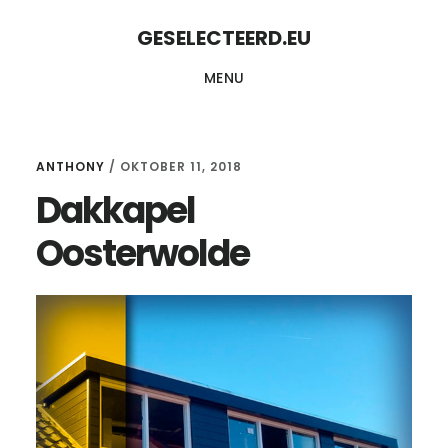
Skip
Skip
GESELECTEERD.EU
to
to
MENU
content
primary
sidebar
ANTHONY
/
OKTOBER 11, 2018
Dakkapel
Oosterwolde