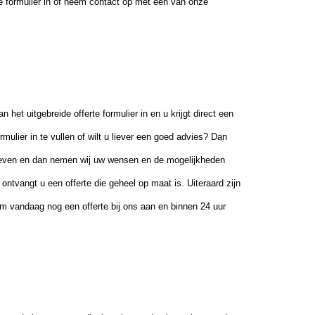
te formulier in of neem contact op met een van onze
het uitgebreide offerte formulier in en u krijgt direct een
rmulier in te vullen of wilt u liever een goed advies? Dan
geven en dan nemen wij uw wensen en de mogelijkheden
tvangt u een offerte die geheel op maat is. Uiteraard zijn
rom vandaag nog een offerte bij ons aan en binnen 24 uur