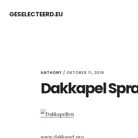
Skip
Skip
GESELECTEERD.EU
to
to
content
primary
sidebar
ANTHONY
/
OKTOBER 11, 2018
Dakkapel Spra
www.dakkapel.pro