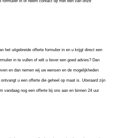
te formulier in of neem contact op met een van onze
het uitgebreide offerte formulier in en u krijgt direct een
rmulier in te vullen of wilt u liever een goed advies? Dan
geven en dan nemen wij uw wensen en de mogelijkheden
tvangt u een offerte die geheel op maat is. Uiteraard zijn
rom vandaag nog een offerte bij ons aan en binnen 24 uur