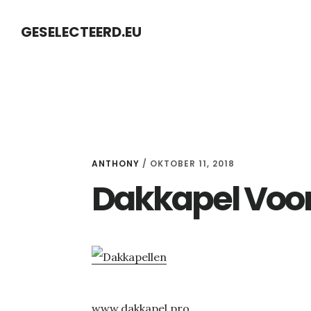
Skip
Skip
GESELECTEERD.EU
to
to
content
primary
sidebar
ANTHONY
/
OKTOBER 11, 2018
Dakkapel Voo
www.dakkapel.pro