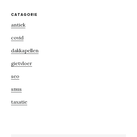
Primary
CATAGORIE
antiek
Sidebar
covid
dakkapellen
gietvloer
seo
snus
taxatie