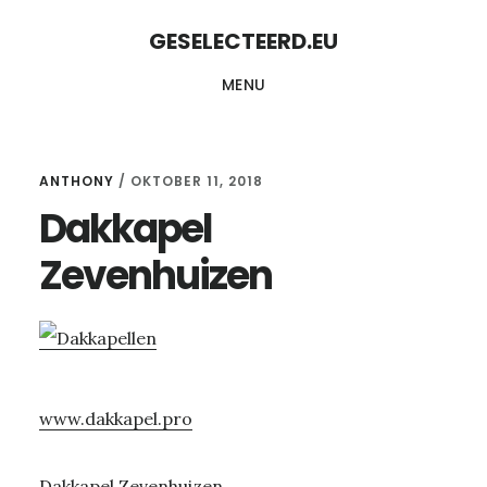
Skip
Skip
GESELECTEERD.EU
to
to
MENU
content
primary
sidebar
ANTHONY
/
OKTOBER 11, 2018
Dakkapel
Zevenhuizen
www.dakkapel.pro
Dakkapel Zevenhuizen