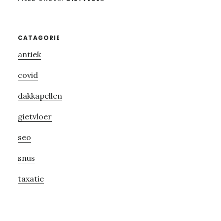
Primary
CATAGORIE
antiek
Sidebar
covid
dakkapellen
gietvloer
seo
snus
taxatie