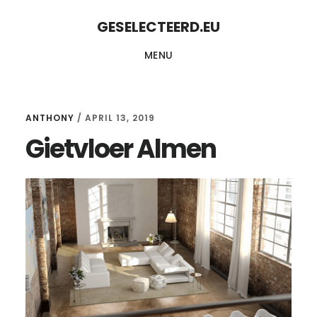
Skip
Skip
GESELECTEERD.EU
to
to
MENU
content
primary
sidebar
ANTHONY
/
APRIL 13, 2019
Gietvloer Almen