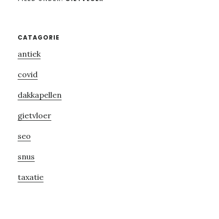
Primary
CATAGORIE
antiek
Sidebar
covid
dakkapellen
gietvloer
seo
snus
taxatie