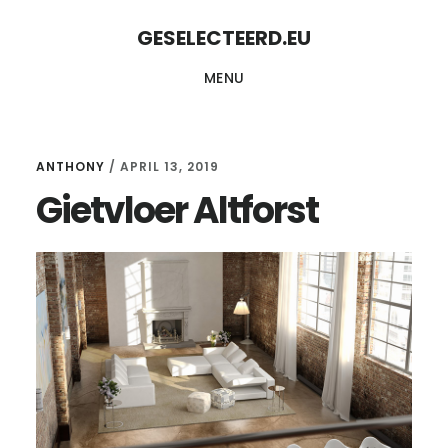
Skip
Skip
GESELECTEERD.EU
to
to
MENU
content
primary
sidebar
ANTHONY
/
APRIL 13, 2019
Gietvloer Altforst