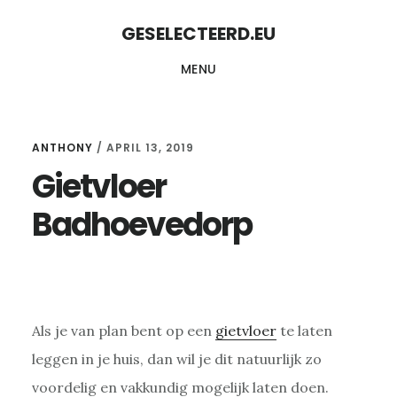
Skip
Skip
GESELECTEERD.EU
to
to
MENU
content
primary
sidebar
ANTHONY
/
APRIL 13, 2019
Gietvloer
Badhoevedorp
Als je van plan bent op een
gietvloer
te laten
leggen in je huis, dan wil je dit natuurlijk zo
voordelig en vakkundig mogelijk laten doen.