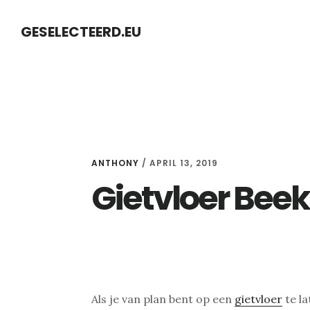
Skip
Skip
GESELECTEERD.EU
to
to
content
primary
sidebar
ANTHONY
/
APRIL 13, 2019
Gietvloer Bee
Als je van plan bent op een
gietvloer
te la