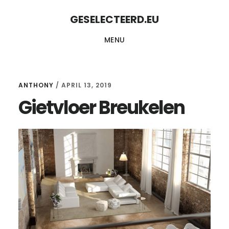
Skip
Skip
GESELECTEERD.EU
to
to
MENU
content
primary
sidebar
ANTHONY
/
APRIL 13, 2019
Gietvloer Breukelen