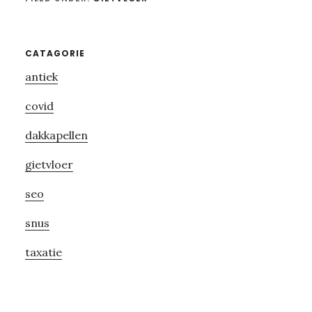
Primary
CATAGORIE
antiek
Sidebar
covid
dakkapellen
gietvloer
seo
snus
taxatie