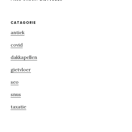
Primary
CATAGORIE
antiek
Sidebar
covid
dakkapellen
gietvloer
seo
snus
taxatie