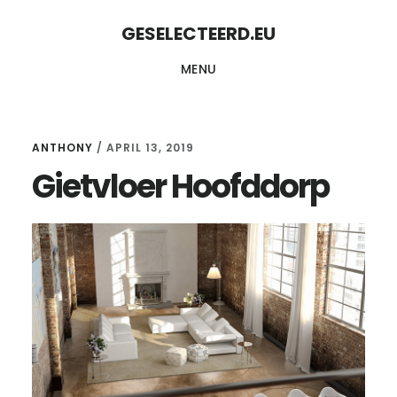
Skip
Skip
GESELECTEERD.EU
to
to
MENU
content
primary
sidebar
ANTHONY
/
APRIL 13, 2019
Gietvloer Hoofddorp