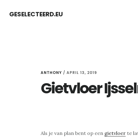
Skip
Skip
GESELECTEERD.EU
to
to
content
primary
sidebar
ANTHONY
/
APRIL 13, 2019
Gietvloer Ijss
Als je van plan bent op een
gietvloer
te la