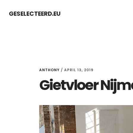
Skip
Skip
GESELECTEERD.EU
to
to
content
primary
sidebar
ANTHONY
/
APRIL 13, 2019
Gietvloer Nij