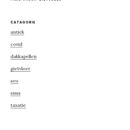
Primary
CATAGORIE
antiek
Sidebar
covid
dakkapellen
gietvloer
seo
snus
taxatie