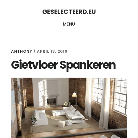
Skip
Skip
GESELECTEERD.EU
to
to
MENU
content
primary
sidebar
ANTHONY
/
APRIL 13, 2019
Gietvloer Spankeren