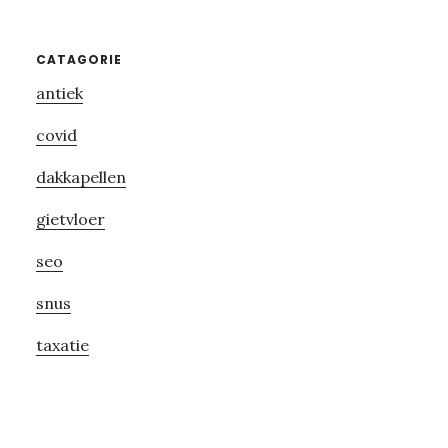
Primary
CATAGORIE
antiek
Sidebar
covid
dakkapellen
gietvloer
seo
snus
taxatie