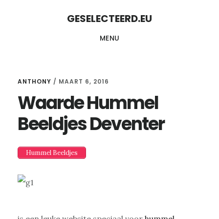
Skip
Skip
GESELECTEERD.EU
to
to
MENU
content
primary
sidebar
ANTHONY
/
MAART 6, 2016
Waarde Hummel
Beeldjes Deventer
Hummel Beeldjes
is een leuke website speciaal voor
hummel