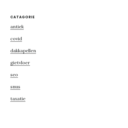
Primary
CATAGORIE
antiek
Sidebar
covid
dakkapellen
gietvloer
seo
snus
taxatie