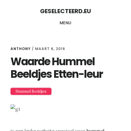
Skip
Skip
GESELECTEERD.EU
to
to
MENU
content
primary
sidebar
ANTHONY
/
MAART 6, 2016
Waarde Hummel
Beeldjes Etten-leur
Hummel Beeldjes
is een leuke website speciaal voor
hummel