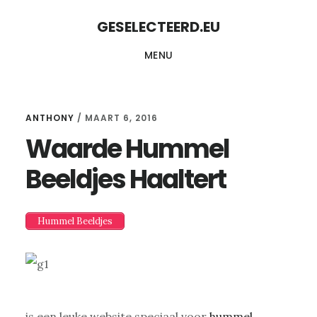
Skip
Skip
GESELECTEERD.EU
to
to
MENU
content
primary
sidebar
ANTHONY
/
MAART 6, 2016
Waarde Hummel
Beeldjes Haaltert
Hummel Beeldjes
is een leuke website speciaal voor
hummel