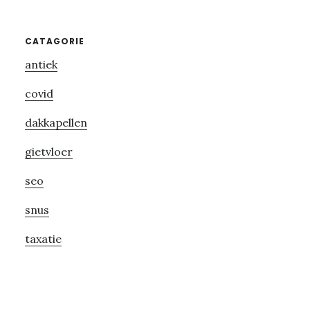
Primary
CATAGORIE
antiek
Sidebar
covid
dakkapellen
gietvloer
seo
snus
taxatie