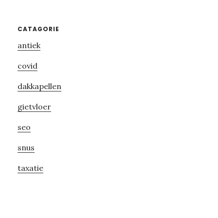
Primary
CATAGORIE
antiek
Sidebar
covid
dakkapellen
gietvloer
seo
snus
taxatie