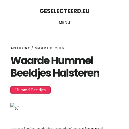
Skip
Skip
GESELECTEERD.EU
to
to
MENU
content
primary
sidebar
ANTHONY
/
MAART 6, 2016
Waarde Hummel
Beeldjes Halsteren
Hummel Beeldjes
is een leuke website speciaal voor
hummel