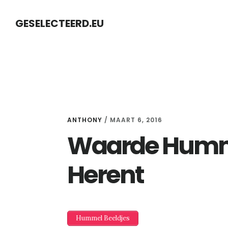
Skip
Skip
GESELECTEERD.EU
to
to
content
primary
sidebar
ANTHONY
/
MAART 6, 2016
Waarde Humme
Herent
Hummel Beeldjes