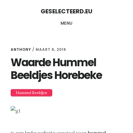
Skip
Skip
GESELECTEERD.EU
to
to
MENU
content
primary
sidebar
ANTHONY
/
MAART 6, 2016
Waarde Hummel
Beeldjes Horebeke
Hummel Beeldjes
is een leuke website speciaal voor
hummel