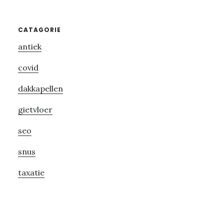
Primary
CATAGORIE
antiek
Sidebar
covid
dakkapellen
gietvloer
seo
snus
taxatie