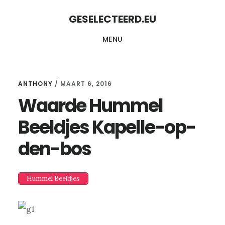
Skip
Skip
GESELECTEERD.EU
to
to
MENU
content
primary
sidebar
ANTHONY
/
MAART 6, 2016
Waarde Hummel
Beeldjes Kapelle-op-
den-bos
Hummel Beeldjes