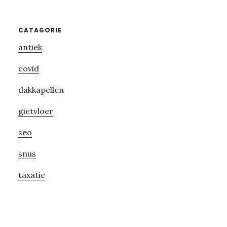
Primary
CATAGORIE
antiek
Sidebar
covid
dakkapellen
gietvloer
seo
snus
taxatie