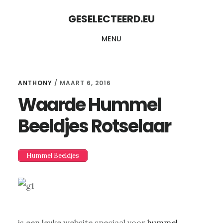
Skip
Skip
GESELECTEERD.EU
to
to
MENU
content
primary
sidebar
ANTHONY
/
MAART 6, 2016
Waarde Hummel
Beeldjes Rotselaar
Hummel Beeldjes
is een leuke website speciaal voor
hummel