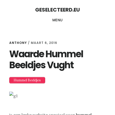
Skip
Skip
GESELECTEERD.EU
to
to
MENU
content
primary
sidebar
ANTHONY
/
MAART 6, 2016
Waarde Hummel
Beeldjes Vught
Hummel Beeldjes
is een leuke website speciaal voor
hummel