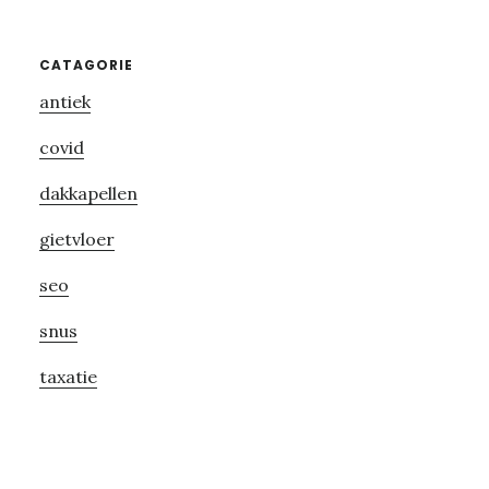
Primary
CATAGORIE
antiek
Sidebar
covid
dakkapellen
gietvloer
seo
snus
taxatie