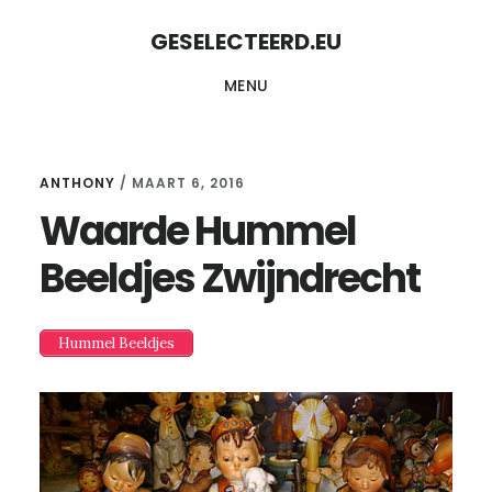
Skip
Skip
GESELECTEERD.EU
to
to
MENU
content
primary
sidebar
ANTHONY
/
MAART 6, 2016
Waarde Hummel
Beeldjes Zwijndrecht
Hummel Beeldjes