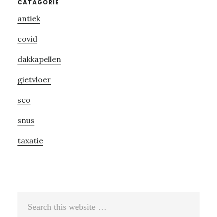
Primary
CATAGORIE
antiek
Sidebar
covid
dakkapellen
gietvloer
seo
snus
taxatie
Search
this