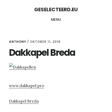
Skip
Skip
GESELECTEERD.EU
to
to
MENU
content
primary
sidebar
ANTHONY
/
OKTOBER 11, 2018
Dakkapel Breda
www.dakkapel.pro
Dakkapel Breda