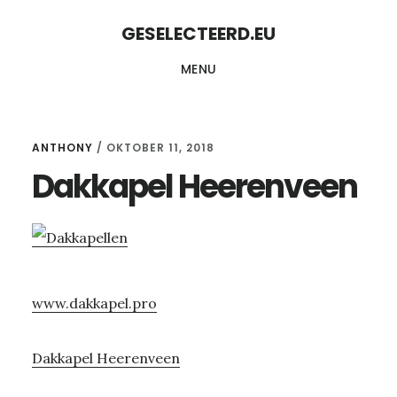
Skip
Skip
GESELECTEERD.EU
to
to
MENU
content
primary
sidebar
ANTHONY
/
OKTOBER 11, 2018
Dakkapel Heerenveen
www.dakkapel.pro
Dakkapel Heerenveen