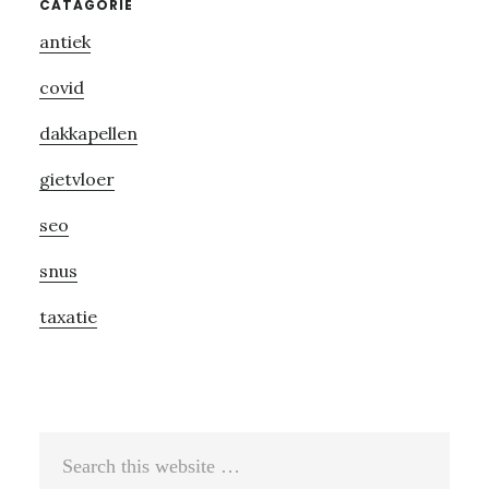
Primary
CATAGORIE
antiek
Sidebar
covid
dakkapellen
gietvloer
seo
snus
taxatie
Search
this