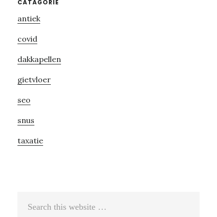
Primary
CATAGORIE
antiek
Sidebar
covid
dakkapellen
gietvloer
seo
snus
taxatie
Search
this