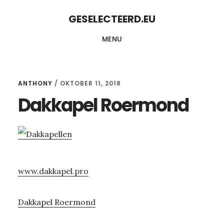
Skip
Skip
GESELECTEERD.EU
to
to
MENU
content
primary
sidebar
ANTHONY
/
OKTOBER 11, 2018
Dakkapel Roermond
www.dakkapel.pro
Dakkapel Roermond