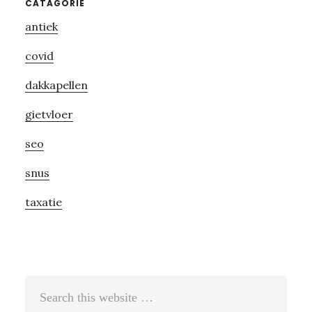
Primary
CATAGORIE
antiek
Sidebar
covid
dakkapellen
gietvloer
seo
snus
taxatie
Search
this