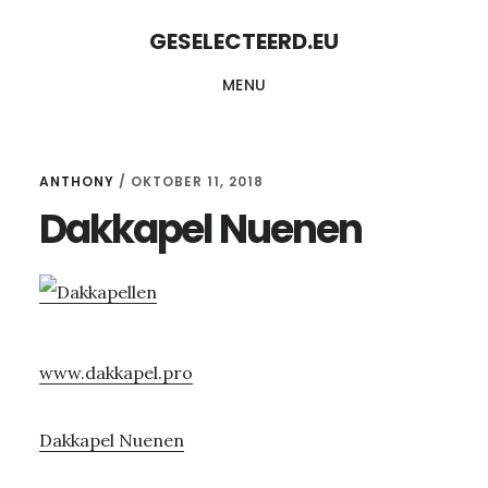
Skip
Skip
GESELECTEERD.EU
to
to
MENU
content
primary
sidebar
ANTHONY
/
OKTOBER 11, 2018
Dakkapel Nuenen
www.dakkapel.pro
Dakkapel Nuenen