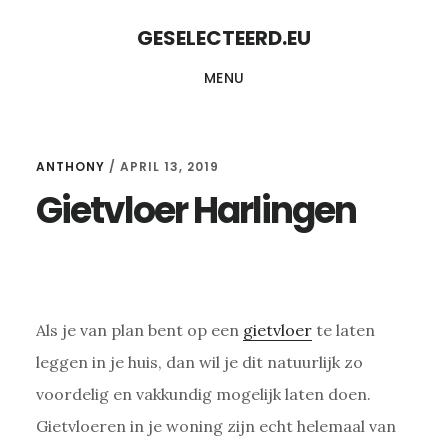
Skip
Skip
GESELECTEERD.EU
to
to
MENU
content
primary
sidebar
ANTHONY
/
APRIL 13, 2019
Gietvloer Harlingen
Als je van plan bent op een
gietvloer
te laten
leggen in je huis, dan wil je dit natuurlijk zo
voordelig en vakkundig mogelijk laten doen.
Gietvloeren in je woning zijn echt helemaal van