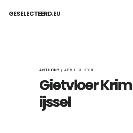
Skip
Skip
GESELECTEERD.EU
to
to
content
primary
sidebar
ANTHONY
/
APRIL 13, 2019
Gietvloer Kri
ijssel