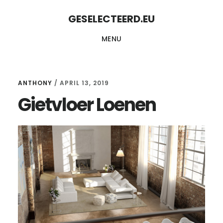
Skip
Skip
GESELECTEERD.EU
to
to
MENU
content
primary
sidebar
ANTHONY
/
APRIL 13, 2019
Gietvloer Loenen