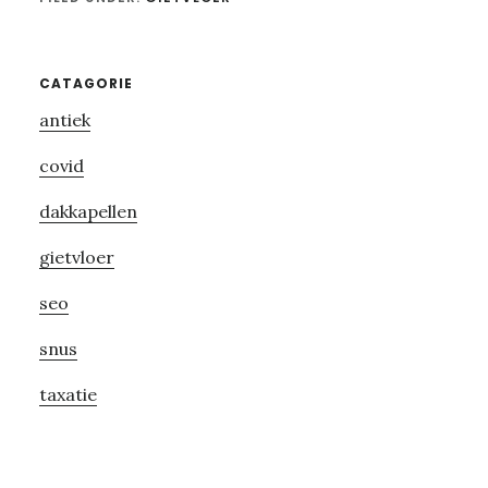
Primary
CATAGORIE
antiek
Sidebar
covid
dakkapellen
gietvloer
seo
snus
taxatie