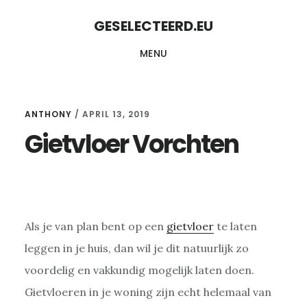
Skip
Skip
GESELECTEERD.EU
to
to
MENU
content
primary
sidebar
ANTHONY
/
APRIL 13, 2019
Gietvloer Vorchten
Als je van plan bent op een
gietvloer
te laten
leggen in je huis, dan wil je dit natuurlijk zo
voordelig en vakkundig mogelijk laten doen.
Gietvloeren in je woning zijn echt helemaal van