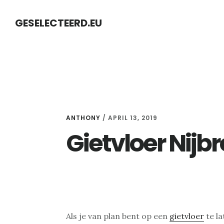
Skip
Skip
GESELECTEERD.EU
to
to
content
primary
sidebar
ANTHONY
/
APRIL 13, 2019
Gietvloer Nijb
Als je van plan bent op een
gietvloer
te la