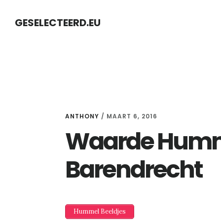
Skip
Skip
GESELECTEERD.EU
to
to
content
primary
sidebar
ANTHONY
/
MAART 6, 2016
Waarde Humme
Barendrecht
Hummel Beeldjes