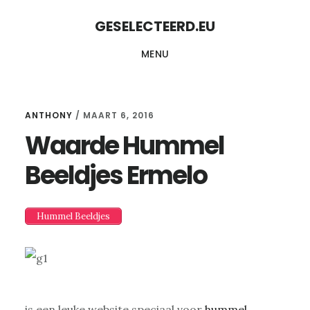
Skip
Skip
GESELECTEERD.EU
to
to
MENU
content
primary
sidebar
ANTHONY
/
MAART 6, 2016
Waarde Hummel
Beeldjes Ermelo
Hummel Beeldjes
is een leuke website speciaal voor
hummel