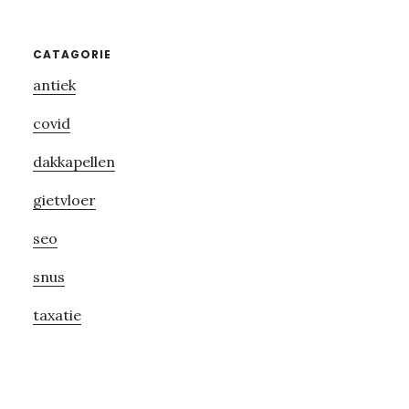
Primary
CATAGORIE
antiek
Sidebar
covid
dakkapellen
gietvloer
seo
snus
taxatie