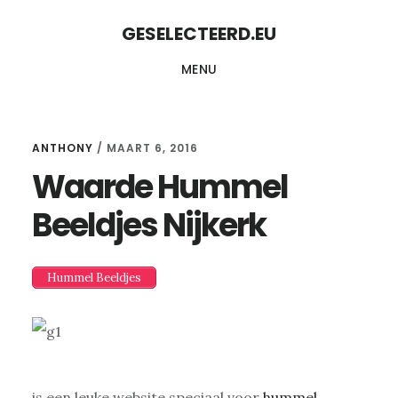
Skip
Skip
GESELECTEERD.EU
to
to
MENU
content
primary
sidebar
ANTHONY
/
MAART 6, 2016
Waarde Hummel
Beeldjes Nijkerk
Hummel Beeldjes
is een leuke website speciaal voor
hummel