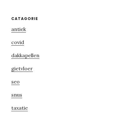
Primary
CATAGORIE
antiek
Sidebar
covid
dakkapellen
gietvloer
seo
snus
taxatie