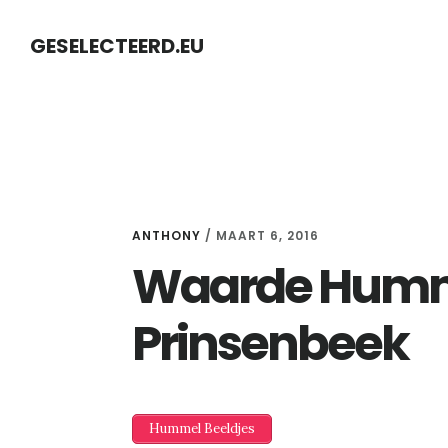
Skip
Skip
GESELECTEERD.EU
to
to
content
primary
sidebar
ANTHONY
/
MAART 6, 2016
Waarde Humme
Prinsenbeek
Hummel Beeldjes