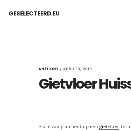
Skip
Skip
GESELECTEERD.EU
to
to
content
primary
sidebar
ANTHONY
/
APRIL 13, 2019
Gietvloer Huis
Als je van plan bent op een
gietvloer
te la